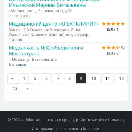
Ильинской Марины Витальевны
г Москва, проезд Черепановых, д.32
Нет отзывов
Медицинский центр «АРБАТКЛИНИК»
(5.0 / 1)
Москва, 1-й Смоленский переулок, 21 (м.
Смоленская Филевской линии), вход со двора
1 отзыв
Медсанчасть №32 объединения
Мосгортранс
(3.3 / 6)
г. Москва, ул. Вавилова, д. 6
6 отзывов
«
4
5
6
7
8
9
10
11
12
13
»
© 2026 U-doktora.ru - отзывы о врачах, рейтинг клиник и больниц.
Информация о лекарствах и болезнях.