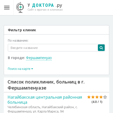
.ру
У
ДОКТОРА
Сайт о врачах и клиниках
Фильтр клиник
По названию:
В городе:
Фершампенуаз
Поиск на карте
Список поликлиник, больниц в г.
Фершампенуазе
Нагайбакская центральная районная
больница
(4.0 / 1)
Челябинская область, Нагайбакский район, с.
Фершампенуаз, ул. Карла Маркса, 94