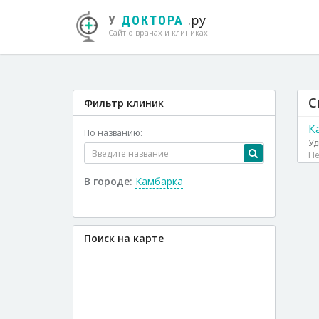
.ру
У
ДОКТОРА
Сайт о врачах и клиниках
С
Фильтр клиник
К
По названию:
Уд
Не
В городе:
Камбарка
Поиск на карте