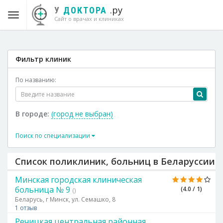
.ру
У
ДОКТОРА
Сайт о врачах и клиниках
Фильтр клиник
По названию:
В городе:
(город не выбран)
Поиск по специализации
Список поликлиник, больниц в Беларуссии
Минская городская клиническая
больница № 9
(4.0 / 1)
()
Беларусь, г Минск, ул. Семашко, 8
1 отзыв
Речицкая центральная районная