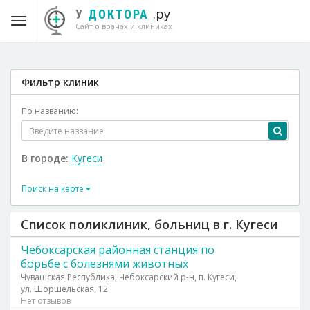
.ру
У
ДОКТОРА
Сайт о врачах и клиниках
Фильтр клиник
По названию:
В городе:
Кугеси
Поиск на карте
Список поликлиник, больниц в г. Кугеси
Чебоксарская районная станция по
борьбе с болезнями животных
Чувашская Республика, Чебоксарский р-н, п. Кугеси,
ул. Шоршельская, 12
Нет отзывов