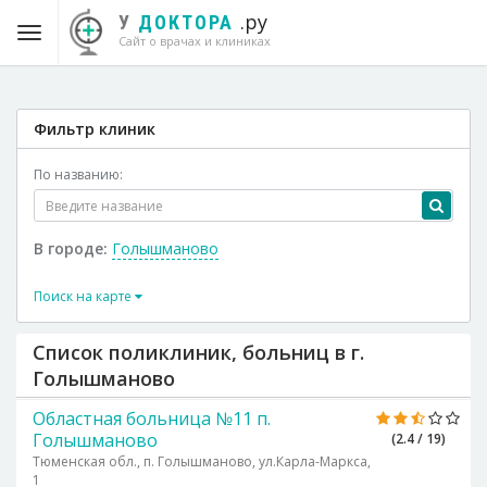
.ру
У
ДОКТОРА
Сайт о врачах и клиниках
Фильтр клиник
По названию:
В городе:
Голышманово
Поиск на карте
Список поликлиник, больниц в г.
Голышманово
Областная больница №11 п.
Голышманово
(2.4 / 19)
Тюменская обл., п. Голышманово, ул.Карла-Маркса,
1