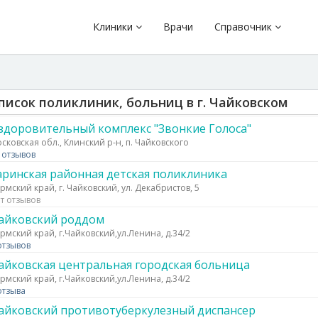
Клиники
Врачи
Справочник
писок поликлиник, больниц в г. Чайковском
здоровительный комплекс "Звонкие Голоса"
сковская обл., Клинский р-н, п. Чайковского
 отзывов
аринская районная детская поликлиника
рмский край, г. Чайковский, ул. Декабристов, 5
т отзывов
айковский роддом
рмский край, г.Чайковский,ул.Ленина, д.34/2
отзывов
айковская центральная городская больница
рмский край, г.Чайковский,ул.Ленина, д.34/2
отзыва
айковский противотуберкулезный диспансер