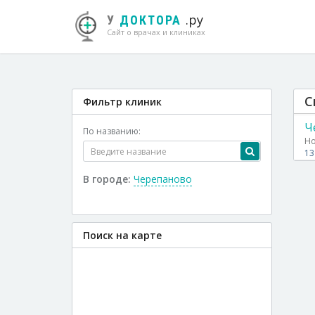
.ру
У
ДОКТОРА
Сайт о врачах и клиниках
С
Фильтр клиник
Ч
По названию:
Но
13
В городе:
Черепаново
Поиск на карте