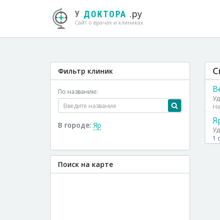
.ру
У
ДОКТОРА
Сайт о врачах и клиниках
С
Фильтр клиник
В
По названию:
Уд
Не
Я
В городе:
Яр
Уд
1 
Поиск на карте