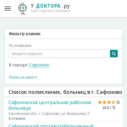
.ру
У
ДОКТОРА
Сайт о врачах и клиниках
Фильтр клиник
По названию:
В городе:
Сафоново
Поиск на карте
Список поликлиник, больниц в г. Сафоново
Сафоновская центральная районная
больница
(3.2 / 7)
Смоленская обл., г. Сафоново, ул. Вахрушева, 2
8 отзывов
Сафоновский противотуберкулезный