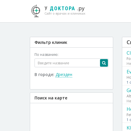
.ру
У
ДОКТОРА
Сайт о врачах и клиниках
С
Фильтр клиник
C
По названию:
Fo
Не
E
В городе:
Дрезден
Ho
1 
Ge
Al
Поиск на карте
Не
H
Fe
1 
K