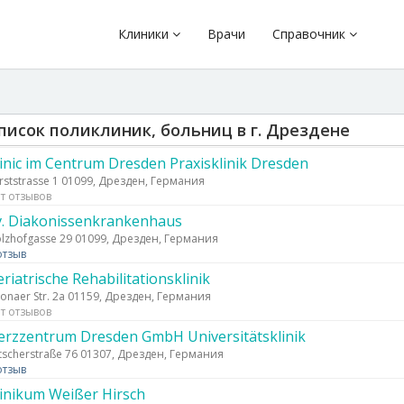
Клиники
Врачи
Справочник
писок поликлиник, больниц в г. Дрездене
linic im Centrum Dresden Praxisklinik Dresden
rststrasse 1 01099, Дрезден, Германия
т отзывов
v. Diakonissenkrankenhaus
lzhofgasse 29 01099, Дрезден, Германия
отзыв
riatrische Rehabilitationsklinik
tonaer Str. 2a 01159, Дрезден, Германия
т отзывов
erzzentrum Dresden GmbH Universitätsklinik
tscherstraße 76 01307, Дрезден, Германия
отзыв
linikum Weißer Hirsch