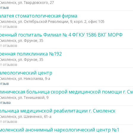
 Смоленск, ул. Твардовского, 27
отзыв
алатея стоматологическая фирма
 Смоленск, ул. Октябрьской Революции, 9, корп. 2, офис 105
т отзывов
оенный госпиталь Филиал № 4 ФГКУ 1586 ВКГ МОРФ
 Смоленск, ул. Фрунзе, 35
т отзывов
оенная поликлиника №192
 Смоленск, ул. Фрунзе, 35
т отзывов
алеологический центр
 Смоленск, ул. Николаева, 9-а
отзыв
линическая больница скорой медицинской помощи г. С
 Смоленск, ул. Тенишевой, 9
отзыва
ольница медицинской реабилитации г. Смоленск
 Смоленск, ул. Шевченко, 61-а
т отзывов
моленский анонимный наркологический центр №1