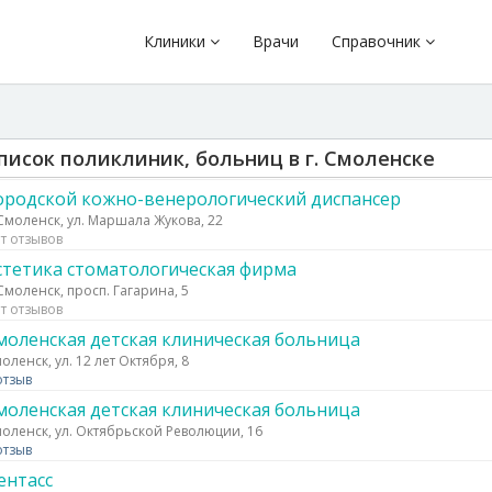
Клиники
Врачи
Справочник
писок поликлиник, больниц в г. Смоленске
ородской кожно-венерологический диспансер
 Смоленск, ул. Маршала Жукова, 22
т отзывов
стетика стоматологическая фирма
 Смоленск, просп. Гагарина, 5
т отзывов
моленская детская клиническая больница
оленск, ул. 12 лет Октября, 8
отзыв
моленская детская клиническая больница
оленск, ул. Октябрьской Революции, 16
отзыв
ентасс