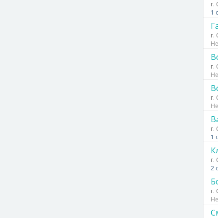
г.
1 
Г
г.
Не
В
г.
Не
В
г.
Не
В
г.
1 
К
г.
2 
Б
г.
Не
С