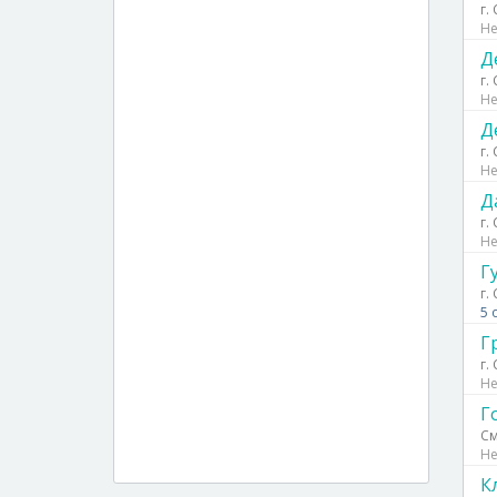
г.
Не
Д
г.
Не
Д
г.
Не
Д
г.
Не
Г
г.
5 
Г
г.
Не
Г
См
Не
К