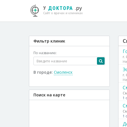
.ру
У
ДОКТОРА
Сайт о врачах и клиниках
С
Фильтр клиник
Г
По названию:
г.
Не
Э
В городе:
Смоленск
г.
Не
С
См
Поиск на карте
1 
С
См
1 
Д