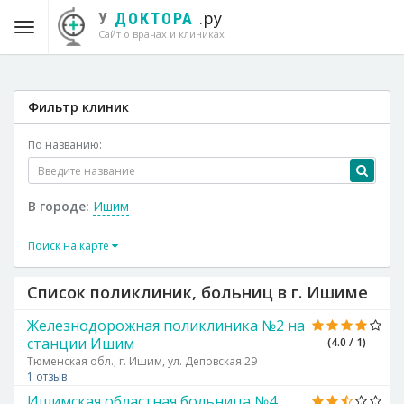
.ру
У
ДОКТОРА
Сайт о врачах и клиниках
Фильтр клиник
По названию:
В городе:
Ишим
Поиск на карте
Список поликлиник, больниц в г. Ишиме
Железнодорожная поликлиника №2 на
станции Ишим
(4.0 / 1)
Тюменская обл., г. Ишим, ул. Деповская 29
1 отзыв
Ишимская областная больница №4