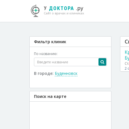
.ру
У
ДОКТОРА
Сайт о врачах и клиниках
С
Фильтр клиник
К
По названию:
Б
Ст
2 
В городе:
Буденновск
Поиск на карте