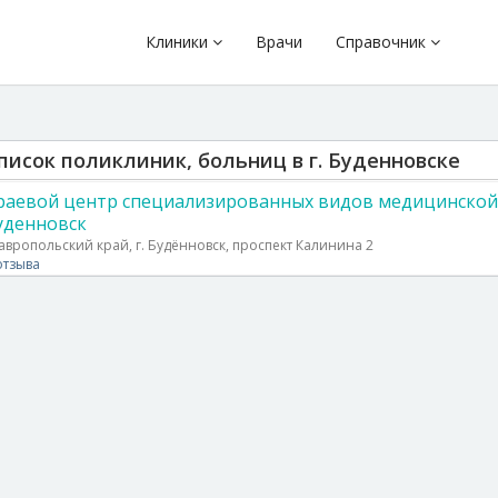
Клиники
Врачи
Справочник
писок поликлиник, больниц в г. Буденновске
раевой центр специализированных видов медицинской
уденновск
авропольский край, г. Будённовск, проспект Калинина 2
отзыва