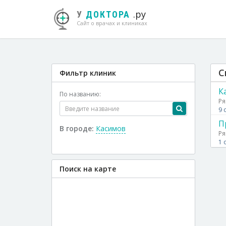
.ру
У
ДОКТОРА
Сайт о врачах и клиниках
С
Фильтр клиник
К
По названию:
Ря
9 
П
В городе:
Касимов
Ря
1 
Поиск на карте