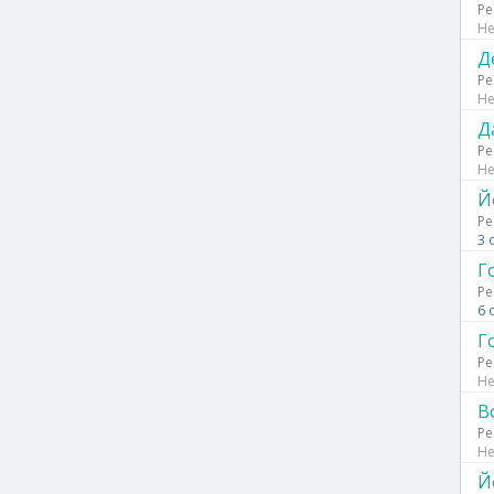
Ре
Не
Д
Ре
Не
Д
Ре
Не
Й
Ре
3 
Г
Ре
6 
Г
Ре
Не
В
Ре
Не
Й