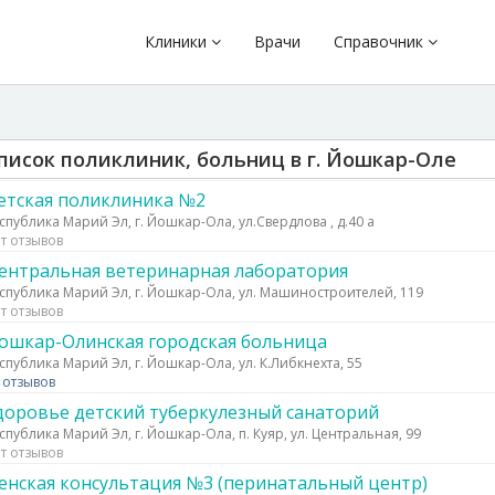
Клиники
Врачи
Справочник
писок поликлиник, больниц в г. Йошкар-Оле
етская поликлиника №2
спублика Марий Эл, г. Йошкар-Ола, ул.Свердлова , д.40 а
т отзывов
ентральная ветеринарная лаборатория
спублика Марий Эл, г. Йошкар-Ола, ул. Машиностроителей, 119
т отзывов
ошкар-Олинская городская больница
спублика Марий Эл, г. Йошкар-Ола, ул. К.Либкнехта, 55
 отзывов
доровье детский туберкулезный санаторий
спублика Марий Эл, г. Йошкар-Ола, п. Куяр, ул. Центральная, 99
т отзывов
енская консультация №3 (перинатальный центр)