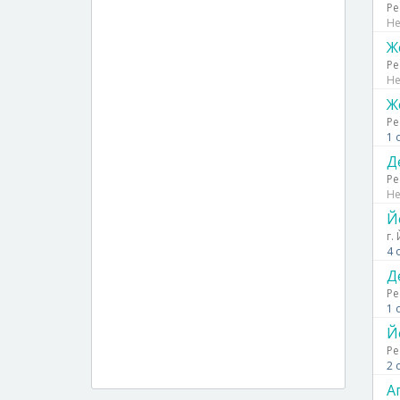
Ре
Не
Ж
Ре
Не
Ж
Ре
1 
Д
Ре
Не
Й
г.
4 
Д
Ре
1 
Й
Ре
2 
А