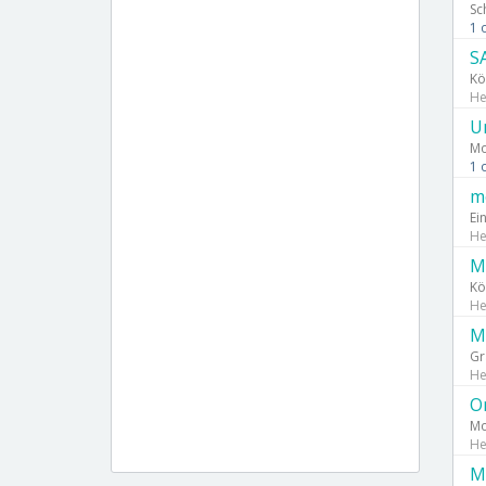
Sc
1 
S
Kö
Не
U
Mo
1 
m
Ei
Не
M
Kö
Не
M
Gr
Не
O
Mo
Не
M