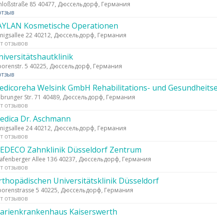
hloßstraße 85 40477, Дюссельдорф, Германия
отзыв
AYLAN Kosmetische Operationen
nigsallee 22 40212, Дюссельдорф, Германия
т отзывов
niversitätshautklinik
orenstr. 5 40225, Дюссельдорф, Германия
отзыв
edicoreha Welsink GmbH Rehabilitations- und Gesundheitse
nbrunger Str. 71 40489, Дюссельдорф, Германия
т отзывов
edica Dr. Aschmann
nigsallee 24 40212, Дюссельдорф, Германия
т отзывов
EDECO Zahnklinik Düsseldorf Zentrum
afenberger Allee 136 40237, Дюссельдорф, Германия
т отзывов
rthopädischen Universitätsklinik Düsseldorf
orenstrasse 5 40225, Дюссельдорф, Германия
т отзывов
arienkrankenhaus Kaiserswerth