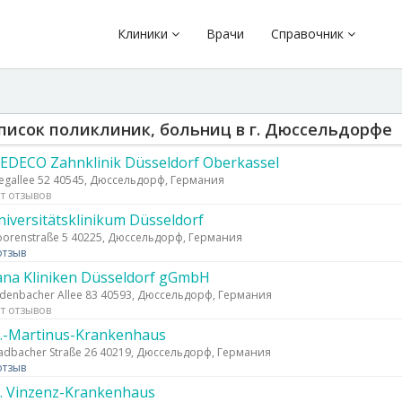
Клиники
Врачи
Справочник
писок поликлиник, больниц в г. Дюссельдорфе
EDECO Zahnklinik Düsseldorf Oberkassel
egallee 52 40545, Дюссельдорф, Германия
т отзывов
niversitätsklinikum Düsseldorf
orenstraße 5 40225, Дюссельдорф, Германия
отзыв
ana Kliniken Düsseldorf gGmbH
denbacher Allee 83 40593, Дюссельдорф, Германия
т отзывов
t.-Martinus-Krankenhaus
adbacher Straße 26 40219, Дюссельдорф, Германия
отзыв
t. Vinzenz-Krankenhaus