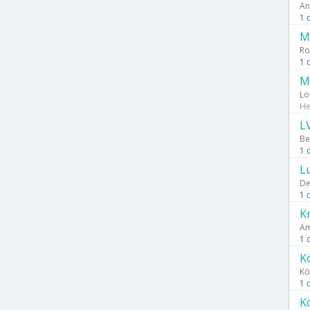
An
1 
M
Ro
1 
M
Lo
Не
L
Be
1 
L
De
1 
K
Am
1 
Kö
Kö
1 
K