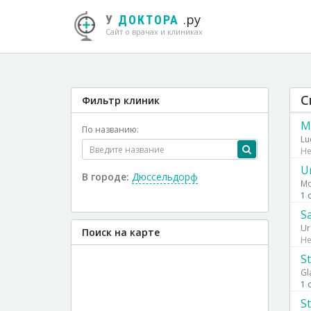
.ру
У
ДОКТОРА
Сайт о врачах и клиниках
С
Фильтр клиник
M
По названию:
Lu
Не
U
В городе:
Дюссельдорф
Mo
1 
S
Ur
Поиск на карте
Не
S
Gl
1 
S