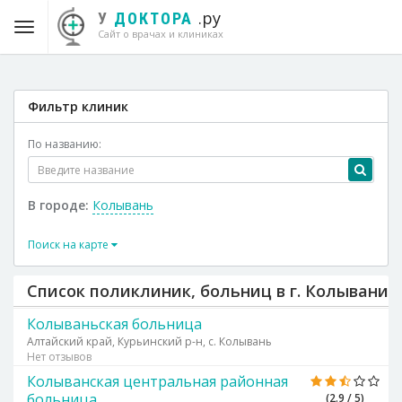
.ру
У
ДОКТОРА
Сайт о врачах и клиниках
Фильтр клиник
По названию:
В городе:
Колывань
Поиск на карте
Список поликлиник, больниц в г. Колывани
Колываньская больница
Алтайский край, Курьинский р-н, с. Колывань
Нет отзывов
Колыванская центральная районная
больница
(2.9 / 5)