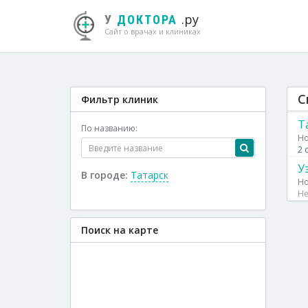
.ру
У
ДОКТОРА
Сайт о врачах и клиниках
С
Фильтр клиник
Т
По названию:
Но
2 
У
В городе:
Татарск
Но
Не
Поиск на карте