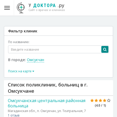
.ру
У
ДОКТОРА
Сайт о врачах и клиниках
Фильтр клиник
По названию:
В городе:
Омсукчан
Поиск на карте
Список поликлиник, больниц в г.
Омсукчане
Омсукчанская центральная районная
больница
(4.0 / 1)
Магаданская обл., п. Омсукчан, ул. Театральная, 7
1 отзыв