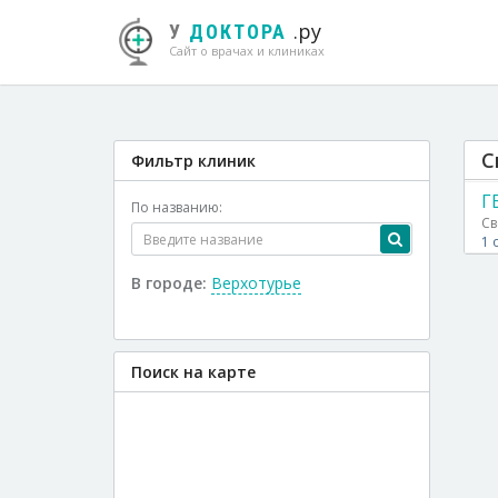
.ру
У
ДОКТОРА
Сайт о врачах и клиниках
С
Фильтр клиник
Г
По названию:
Св
1 
В городе:
Верхотурье
Поиск на карте