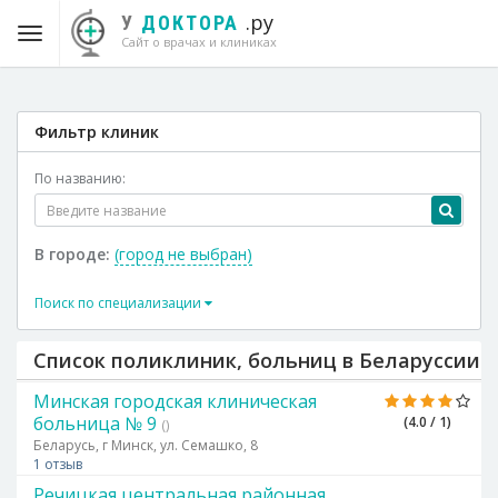
.ру
У
ДОКТОРА
Сайт о врачах и клиниках
Фильтр клиник
По названию:
В городе:
(город не выбран)
Поиск по специализации
Список поликлиник, больниц в Беларуссии
Минская городская клиническая
больница № 9
(4.0 / 1)
()
Беларусь, г Минск, ул. Семашко, 8
1 отзыв
Речицкая центральная районная