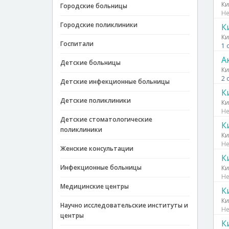
Ки
Городские больницы
Не
Городские поликлиники
К
Ки
Госпитали
1 
А
Детские больницы
Ки
2 
Детские инфекционные больницы
К
Детские поликлиники
Ки
Не
Детские стоматологические
К
поликлиники
Ки
Не
Женские консультации
К
Инфекционные больницы
Ки
Не
Медицинские центры
К
Ки
Научно исследовательские институты и
Не
центры
К