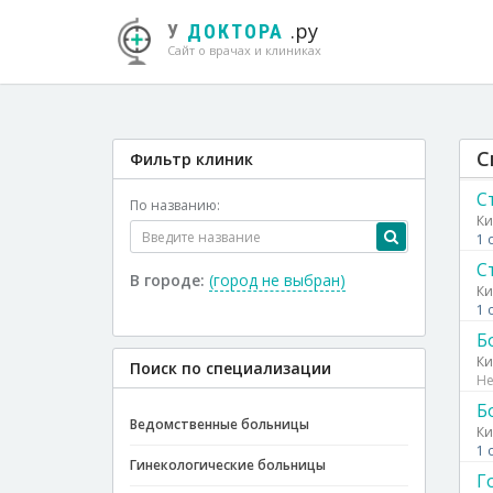
.ру
У
ДОКТОРА
Сайт о врачах и клиниках
С
Фильтр клиник
С
По названию:
Ки
1 
С
В городе:
(город не выбран)
Ки
1 
Б
Ки
Поиск по специализации
Не
Б
Ведомственные больницы
Ки
1 
Гинекологические больницы
Г