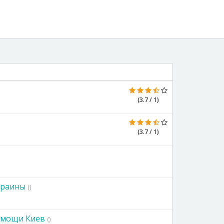
(3.7 / 1)
(3.7 / 1)
краины
()
омощи Киев
()