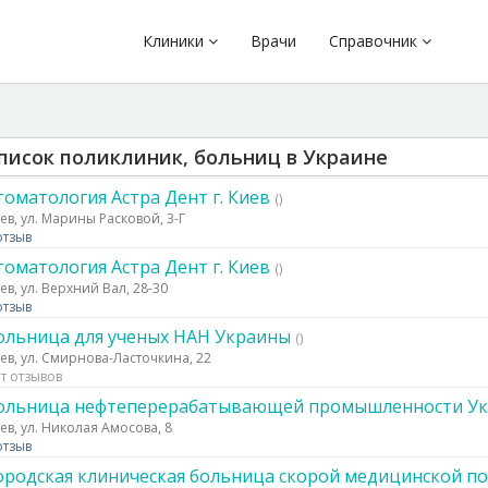
Клиники
Врачи
Справочник
писок поликлиник, больниц в Украине
томатология Астра Дент г. Киев
()
ев, ул. Марины Расковой, 3-Г
отзыв
томатология Астра Дент г. Киев
()
ев, ул. Верхний Вал, 28-30
отзыв
ольница для ученых НАН Украины
()
ев, ул. Смирнова-Ласточкина, 22
т отзывов
ольница нефтеперерабатывающей промышленности У
ев, ул. Николая Амосова, 8
отзыв
ородская клиническая больница скорой медицинской п