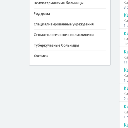
Ки
Психиатрические больницы
3 
Роддома
К
Ки
Специализированные учреждения
1 
К
Стоматологические поликлиники
Ки
Не
Туберкулезные больницы
К
Хосписы
Ки
11
К
Ки
1 
К
Ки
2 
К
Ки
1 
К