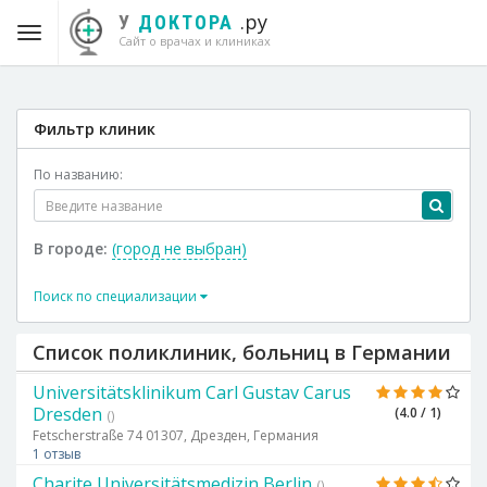
.ру
У
ДОКТОРА
Сайт о врачах и клиниках
Фильтр клиник
По названию:
В городе:
(город не выбран)
Поиск по специализации
Список поликлиник, больниц в Германии
Universitätsklinikum Carl Gustav Carus
Dresden
(4.0 / 1)
()
Fetscherstraße 74 01307, Дрезден, Германия
1 отзыв
Charite Universitätsmedizin Berlin
()