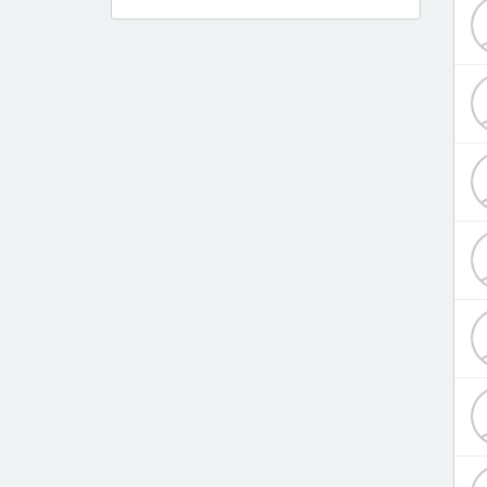
Дерматолог
Диетолог
Инфекционист
Кардиолог
Кардиохирург
Логопед
Лор
Маммолог
Мануальный терапевт
Нарколог
Невролог
Невропатолог