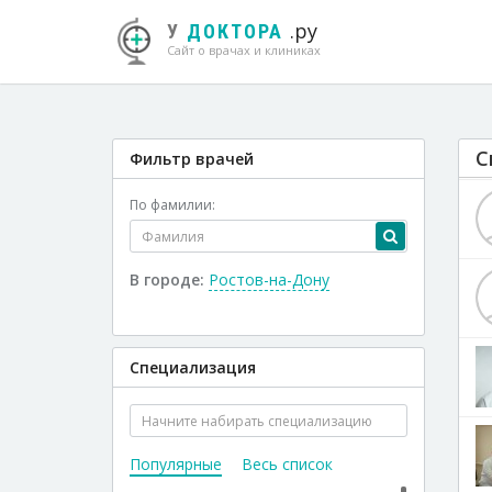
.ру
У
ДОКТОРА
Сайт о врачах и клиниках
С
Фильтр врачей
По фамилии:
В городе:
Ростов-на-Дону
Специализация
Популярные
Весь список