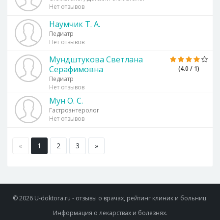
Нет отзывов
Наумчик Т. А.
Педиатр
Нет отзывов
Мундштукова Светлана
Серафимовна
(4.0 / 1)
Педиатр
Нет отзывов
Мун О. С.
Гастроэнтеролог
Нет отзывов
«
1
2
3
»
© 2026 U-doktora.ru - отзывы о врачах, рейтинг клиник и больниц.
Информация о лекарствах и болезнях.