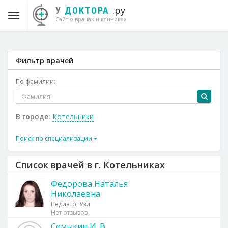
.ру
У
ДОКТОРА
Сайт о врачах и клиниках
Фильтр врачей
По фамилии:
В городе:
Котельники
Поиск по специализации
Список врачей в г. Котельниках
Федорова Наталья
Николаевна
Педиатр, Узи
Нет отзывов
Семыкин И. В.