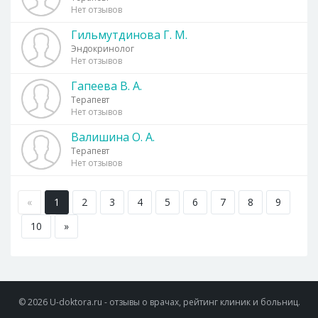
Нет отзывов
Гильмутдинова Г. М.
Эндокринолог
Нет отзывов
Гапеева В. А.
Терапевт
Нет отзывов
Валишина О. А.
Терапевт
Нет отзывов
«
1
2
3
4
5
6
7
8
9
10
»
© 2026 U-doktora.ru - отзывы о врачах, рейтинг клиник и больниц.