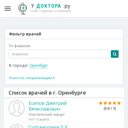
.ру
У
ДОКТОРА
Сайт о врачах и клиниках
Фильтр врачей
По фамилии:
В городе:
Оренбург
Поиск по специализации
Список врачей в г. Оренбурге
Есипов Дмитрий
Вячеславович
(5.0 / 1)
Пластический хирург
Нет отзывов
Султангузина З. Х.