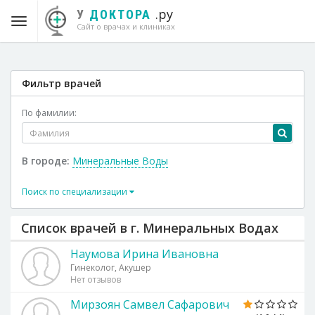
.ру
У
ДОКТОРА
Сайт о врачах и клиниках
Фильтр врачей
По фамилии:
В городе:
Минеральные Воды
Поиск по специализации
Список врачей в г. Минеральных Водах
Наумова Ирина Ивановна
Гинеколог, Акушер
Нет отзывов
Мирзоян Самвел Сафарович