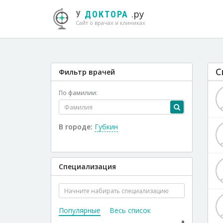
.ру
У
ДОКТОРА
Сайт о врачах и клиниках
С
Фильтр врачей
По фамилии:
В городе:
Губкин
Специализация
Популярные
Весь список