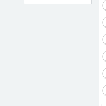
Дерматолог
Диетолог
Инфекционист
Кардиолог
Кардиохирург
Логопед
Лор
Маммолог
Мануальный терапевт
Нарколог
Невролог
Невропатолог