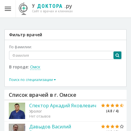
.ру
У
ДОКТОРА
Сайт о врачах и клиниках
Фильтр врачей
По фамилии:
В городе:
Омск
Поиск по специализации
Список врачей в г. Омске
Спектор Аркадий Яковлевич
(4.8 / 4)
Уролог
Нет отзывов
Давыдов Василий