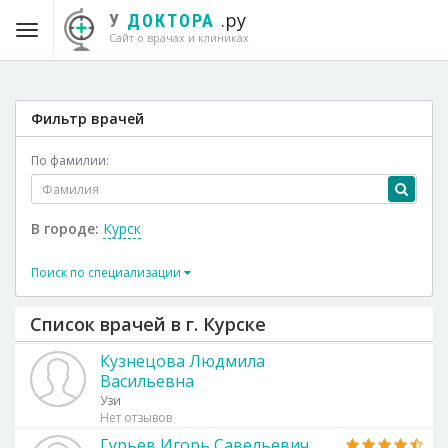
.ру
У
ДОКТОРА
Сайт о врачах и клиниках
Фильтр врачей
По фамилии:
В городе:
Курск
Поиск по специализации
Список врачей в г. Курске
Кузнецова Людмила
Васильевна
Узи
Нет отзывов
Гурьев Игорь Савельевич