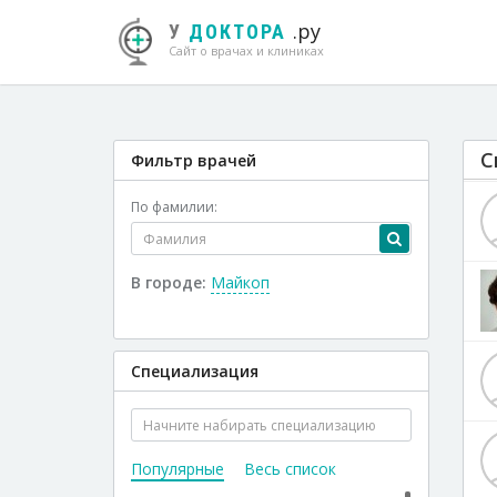
.ру
У
ДОКТОРА
Сайт о врачах и клиниках
С
Фильтр врачей
По фамилии:
В городе:
Майкоп
Специализация
Популярные
Весь список