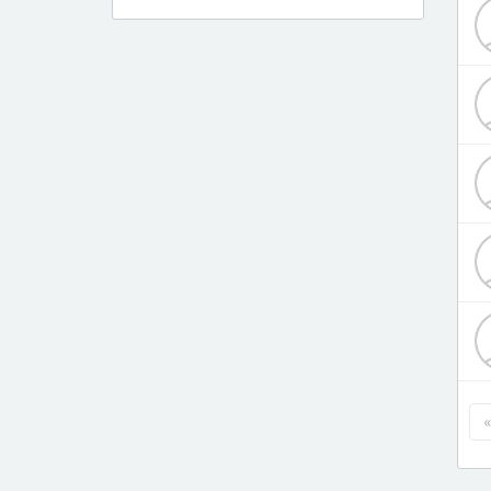
Дерматолог
Диетолог
Инфекционист
Кардиолог
Кардиохирург
Логопед
Лор
Маммолог
Мануальный терапевт
Нарколог
Невролог
«
Невропатолог