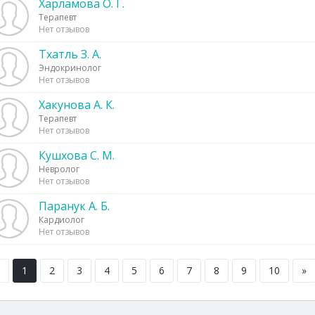
Харламова О. Г.
Терапевт
Нет отзывов
Тхатль З. А.
Эндокринолог
Нет отзывов
Хакунова А. К.
Терапевт
Нет отзывов
Кушхова С. М.
Невролог
Нет отзывов
Паранук А. Б.
Кардиолог
Нет отзывов
1
2
3
4
5
6
7
8
9
10
»