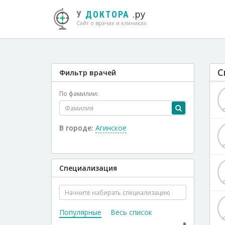
.ру
У
ДОКТОРА
Сайт о врачах и клиниках
С
Фильтр врачей
По фамилии:
В городе:
Агинское
Специализация
Популярные
Весь список