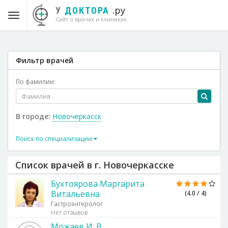
.ру
У
ДОКТОРА
Сайт о врачах и клиниках
Фильтр врачей
По фамилии:
В городе:
Новочеркасск
Поиск по специализации
Список врачей в г. Новочеркасске
Бухтоярова Маргарита
Витальевна
(4.0 / 4)
Гастроэнтеролог
Нет отзывов
Можаев И. В.