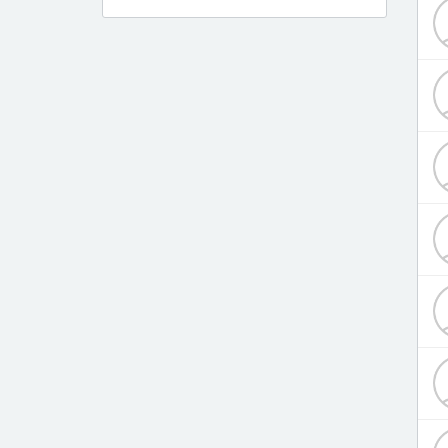
Дерматолог
Диетолог
Инфекционист
Кардиолог
Кардиохирург
Логопед
Лор
Маммолог
Мануальный терапевт
Нарколог
Невролог
Невропатолог