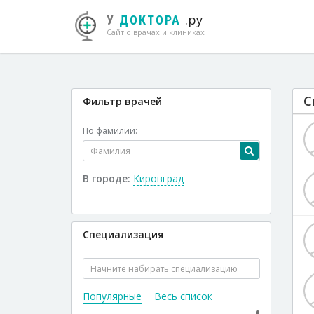
.ру
У
ДОКТОРА
Сайт о врачах и клиниках
С
Фильтр врачей
По фамилии:
В городе:
Кировград
Специализация
Популярные
Весь список