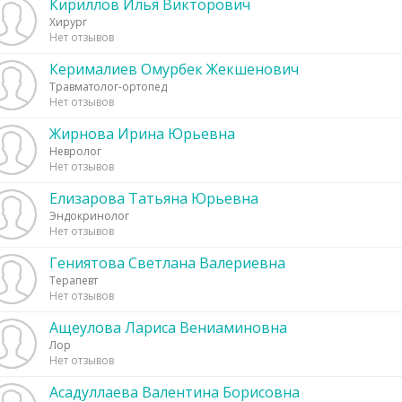
Кириллов Илья Викторович
Хирург
Нет отзывов
Керималиев Омурбек Жекшенович
Травматолог-ортопед
Нет отзывов
Жирнова Ирина Юрьевна
Невролог
Нет отзывов
Елизарова Татьяна Юрьевна
Эндокринолог
Нет отзывов
Гениятова Светлана Валериевна
Терапевт
Нет отзывов
Ащеулова Лариса Вениаминовна
Лор
Нет отзывов
Асадуллаева Валентина Борисовна