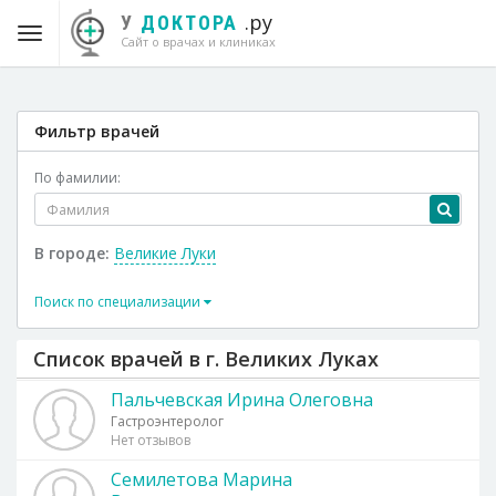
.ру
У
ДОКТОРА
Сайт о врачах и клиниках
Фильтр врачей
По фамилии:
В городе:
Великие Луки
Поиск по специализации
Список врачей в г. Великих Луках
Пальчевская Ирина Олеговна
Гастроэнтеролог
Нет отзывов
Семилетова Марина