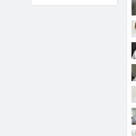
Дерматолог
Диетолог
Инфекционист
Кардиолог
Кардиохирург
Логопед
Лор
Маммолог
Мануальный терапевт
Нарколог
Невролог
Невропатолог