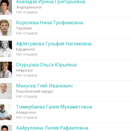
Ахаладзе Ирина Григорьевна
Эндокринолог
Нет отзывов
Королева Нина Трофимовна
Терапевт
Нет отзывов
Афлятумова Гульфия Нагимовна
Кардиолог
Нет отзывов
Огурцова Ольга Юрьевна
Невролог
Нет отзывов
Микусев Глеб Иванович
Пластический хирург
Нет отзывов
Тимербаева Галия Мухаметовна
Аллерголог
Нет отзывов
Хайруллина Лилия Рафаиловна