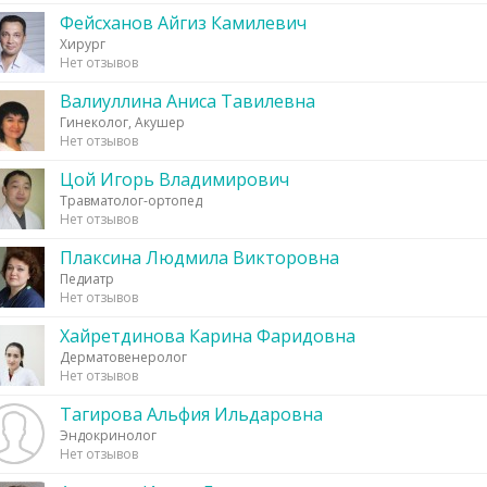
Фейсханов Айгиз Камилевич
Хирург
Нет отзывов
Валиуллина Аниса Тавилевна
Гинеколог, Акушер
Нет отзывов
Цой Игорь Владимирович
Травматолог-ортопед
Нет отзывов
Плаксина Людмила Викторовна
Педиатр
Нет отзывов
Хайретдинова Карина Фаридовна
Дерматовенеролог
Нет отзывов
Тагирова Альфия Ильдаровна
Эндокринолог
Нет отзывов