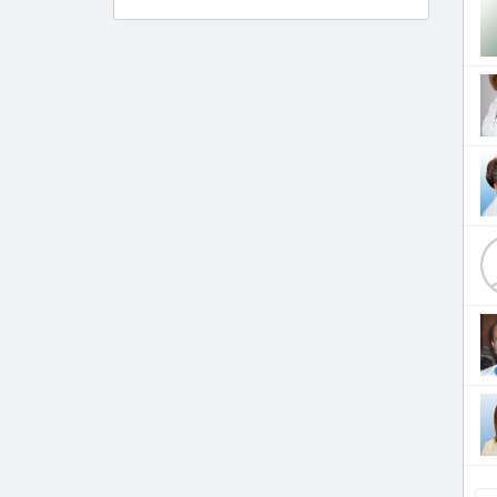
Дерматолог
Диетолог
Инфекционист
Кардиолог
Кардиохирург
Логопед
Лор
Маммолог
Мануальный терапевт
Нарколог
Невролог
Невропатолог