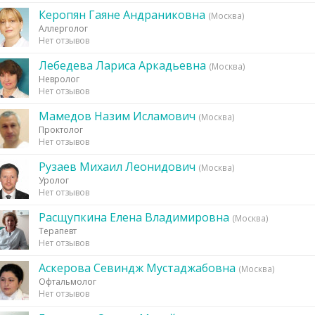
Керопян Гаяне Андраниковна
(Москва)
Аллерголог
Нет отзывов
Лебедева Лариса Аркадьевна
(Москва)
Невролог
Нет отзывов
Мамедов Назим Исламович
(Москва)
Проктолог
Нет отзывов
Рузаев Михаил Леонидович
(Москва)
Уролог
Нет отзывов
Расщупкина Елена Владимировна
(Москва)
Терапевт
Нет отзывов
Аскерова Севиндж Мустаджабовна
(Москва)
Офтальмолог
Нет отзывов