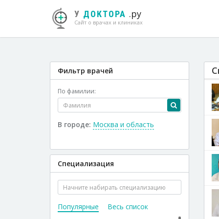
.ру
У
ДОКТОРА
Сайт о врачах и клиниках
С
Фильтр врачей
По фамилии:
В городе:
Москва и область
Специализация
Популярные
Весь список