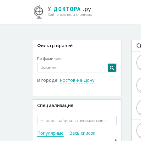
.ру
У
ДОКТОРА
Сайт о врачах и клиниках
С
Фильтр врачей
По фамилии:
В городе:
Ростов-на-Дону
Специализация
Популярные
Весь список