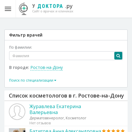
.ру
У
ДОКТОРА
Сайт о врачах и клиниках
Фильтр врачей
По фамилии:
В городе:
Ростов-на-Дону
Поиск по специализации
Список косметологов в г. Ростове-на-Дону
Журавлева Екатерина
Валерьевна
Дерматовенеролог, Косметолог
Нет отзывов
Батигова Анна Александровна