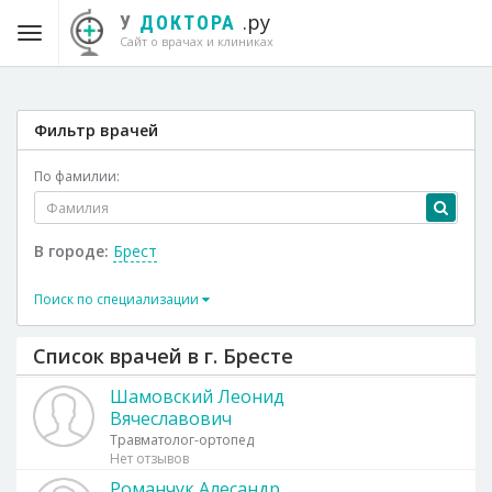
.ру
У
ДОКТОРА
Сайт о врачах и клиниках
Фильтр врачей
По фамилии:
В городе:
Брест
Поиск по специализации
Список врачей в г. Бресте
Шамовский Леонид
Вячеславович
Травматолог-ортопед
Нет отзывов
Романчук Алесандр