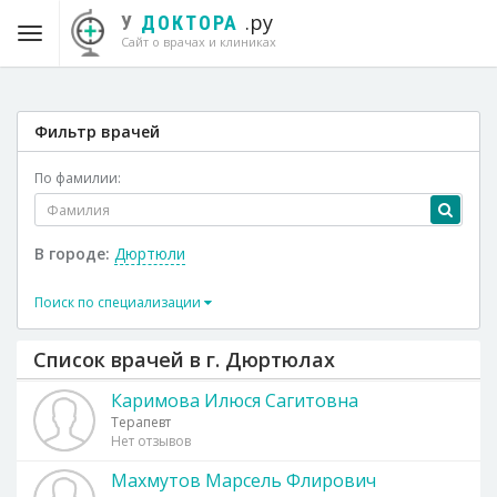
.ру
У
ДОКТОРА
Сайт о врачах и клиниках
Фильтр врачей
По фамилии:
В городе:
Дюртюли
Поиск по специализации
Список врачей в г. Дюртюлах
Каримова Илюся Сагитовна
Терапевт
Нет отзывов
Махмутов Марсель Флирович