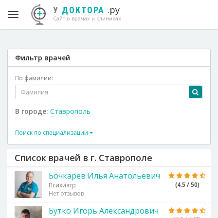
.ру
У
ДОКТОРА
Сайт о врачах и клиниках
Фильтр врачей
По фамилии:
В городе:
Ставрополь
Поиск по специализации
Список врачей в г. Ставрополе
Бочкарев Илья Анатольевич
(4.5 / 50)
Психиатр
Нет отзывов
Бутко Игорь Александрович