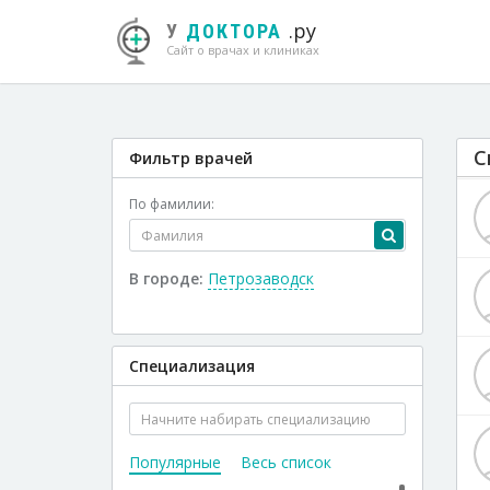
.ру
У
ДОКТОРА
Сайт о врачах и клиниках
С
Фильтр врачей
По фамилии:
В городе:
Петрозаводск
Специализация
Популярные
Весь список