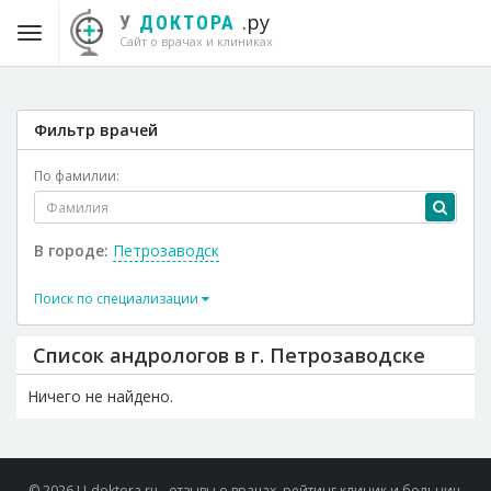
.ру
У
ДОКТОРА
Сайт о врачах и клиниках
Фильтр врачей
По фамилии:
В городе:
Петрозаводск
Поиск по специализации
Список андрологов в г. Петрозаводске
Ничего не найдено.
© 2026 U-doktora.ru - отзывы о врачах, рейтинг клиник и больниц.