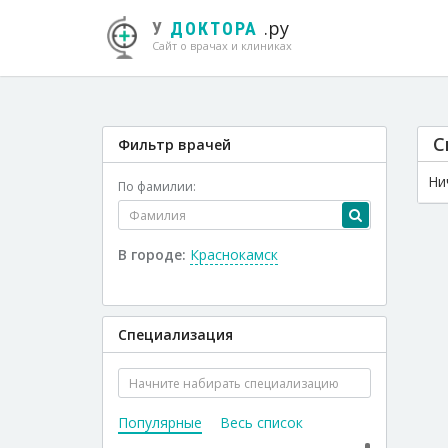
.ру
У
ДОКТОРА
Сайт о врачах и клиниках
С
Фильтр врачей
Ни
По фамилии:
В городе:
Краснокамск
Специализация
Популярные
Весь список