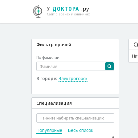
.ру
У
ДОКТОРА
Сайт о врачах и клиниках
С
Фильтр врачей
Ни
По фамилии:
В городе:
Электрогорск
Специализация
Популярные
Весь список