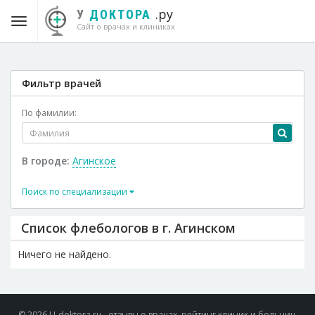
.ру
У
ДОКТОРА
Сайт о врачах и клиниках
Фильтр врачей
По фамилии:
В городе:
Агинское
Поиск по специализации
Список флебологов в г. Агинском
Ничего не найдено.
© 2026 U-doktora.ru - отзывы о врачах, рейтинг клиник и больниц.