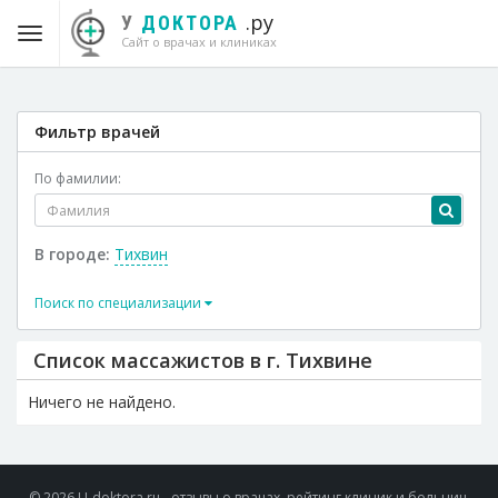
.ру
У
ДОКТОРА
Сайт о врачах и клиниках
Фильтр врачей
По фамилии:
В городе:
Тихвин
Поиск по специализации
Список массажистов в г. Тихвине
Ничего не найдено.
© 2026 U-doktora.ru - отзывы о врачах, рейтинг клиник и больниц.