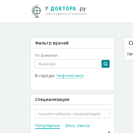
.ру
У
ДОКТОРА
Сайт о врачах и клиниках
С
Фильтр врачей
Ни
По фамилии:
В городе:
Нефтеюганск
Специализация
Популярные
Весь список